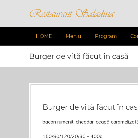
HOME
Meniu
Program
Co
Burger de vită făcut în casă
Burger de vită făcut în ca
bacon rumenit, cheddar, ceapă caramelizată, 
150/80/120/20/30 – 400g