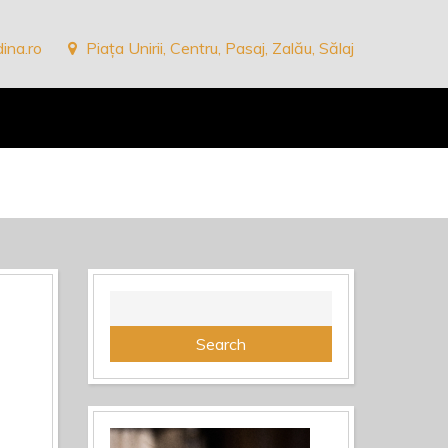
ina.ro
Piața Unirii, Centru, Pasaj, Zalău, Sălaj
Search
for: