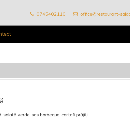
0745402110
office@restaurant-salad
ntact
să
salată verde, sos barbeque, cartofi prăjiți