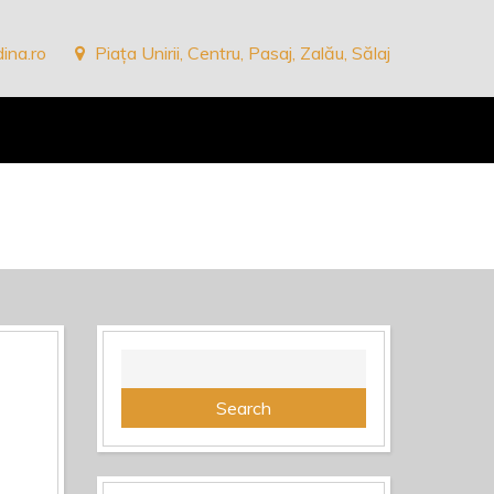
ina.ro
Piața Unirii, Centru, Pasaj, Zalău, Sălaj
Search
for: