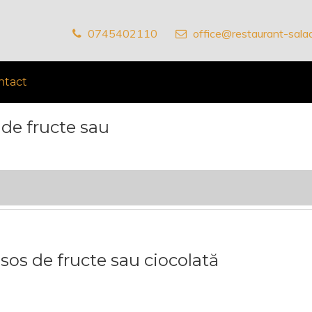
0745402110
office@restaurant-salad
ntact
 de fructe sau
 sos de fructe sau ciocolată