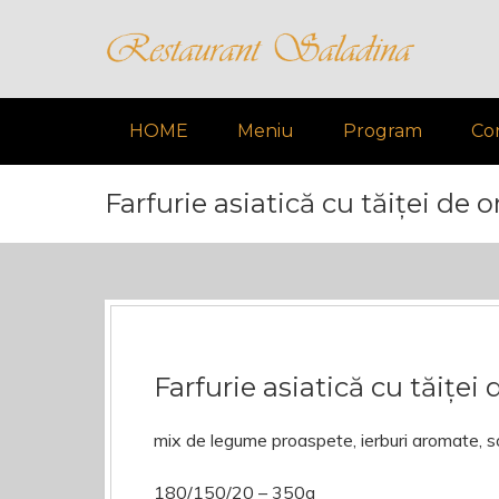
HOME
Meniu
Program
Co
Farfurie asiatică cu tăiței de 
Farfurie asiatică cu tăiței
mix de legume proaspete, ierburi aromate, so
180/150/20 – 350g