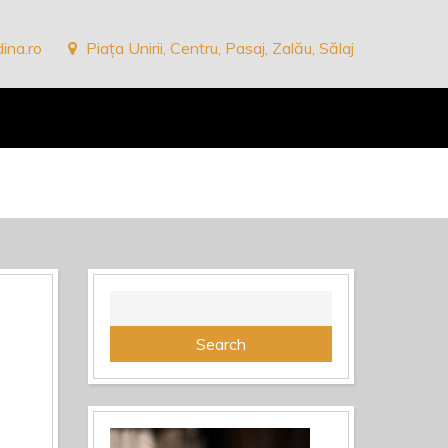
ina.ro
Piața Unirii, Centru, Pasaj, Zalău, Sălaj
Search
for: