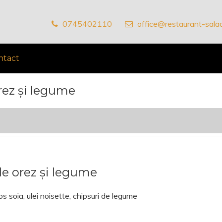
0745402110
office@restaurant-salad
ntact
orez și legume
 de orez și legume
s soia, ulei noisette, chipsuri de legume