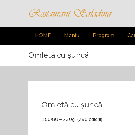
HOME
Meniu
Program
Co
Omletă cu șuncă
Omletă cu șuncă
150/80 – 230g (290 calorii)