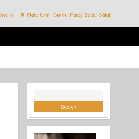
ina.ro
Piața Unirii, Centru, Pasaj, Zalău, Sălaj
Search
for: