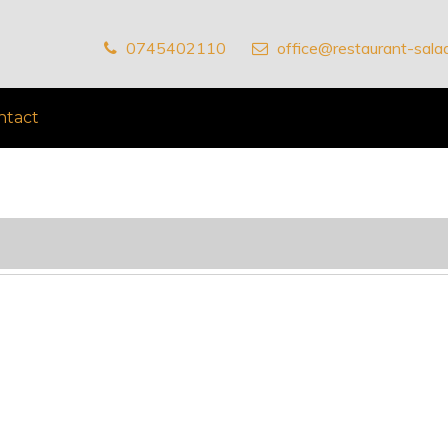
0745402110
office@restaurant-salad
ntact