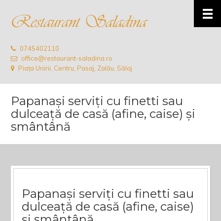
0745402110
office@restaurant-saladina.ro
Piața Unirii, Centru, Pasaj, Zalău, Sălaj
Papanași serviți cu finetti sau
dulceață de casă (afine, caise) și
smântână
Papanași serviți cu finetti sau
dulceață de casă (afine, caise)
și smântână